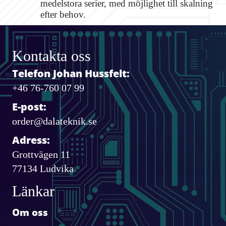
medelstora serier, med möjlighet till skalning
efter behov.
Kontakta oss
Telefon Johan Hussfelt:
+46 76-760 07 99
E-post:
order@dalateknik.se
Adress:
Grottvägen 11
77134 Ludvika
Länkar
Om oss